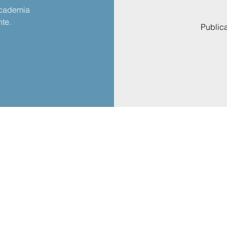
Academia
te.
Public